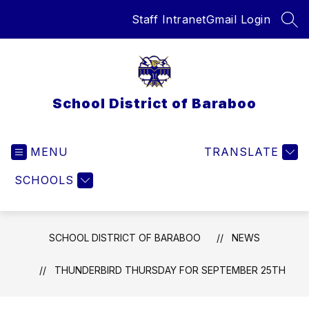
Skip
Staff Intranet
Gmail Login
to
SEA
content
School District of Baraboo
MENU
TRANSLATE
SCHOOLS
SCHOOL DISTRICT OF BARABOO
NEWS
THUNDERBIRD THURSDAY FOR SEPTEMBER 25TH